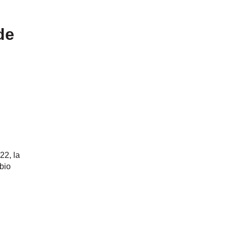
de
2, la
bio